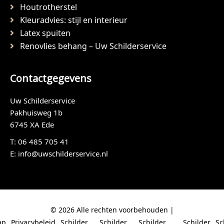
Houtrotherstel
Kleuradvies: stijl en interieur
Latex spuiten
Renovlies behang – Uw Schilderservice
Contactgegevens
Uw Schilderservice
Pakhuisweg 1b
6745 XA Ede
T:
06 485 705 41
E:
info@uwschilderservice.nl
© 2026 Alle rechten voorbehouden |
ap
Privacybeleid
Schilder
Schilder
Schilder
Schilder
Sc